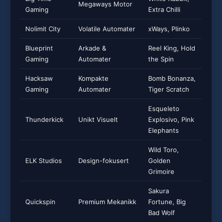
Megaways Motor
Gaming
Extra Chilli
Nolimit City
Volatile Automater
xWays, Plinko
Blueprint
Arkade &
Reel King, Hold
Gaming
Automater
the Spin
Hacksaw
Kompakte
Bomb Bonanza,
Gaming
Automater
Tiger Scratch
Esqueleto
Thunderkick
Unikt Visuelt
Explosivo, Pink
Elephants
Wild Toro,
ELK Studios
Design-fokusert
Golden
Grimoire
Sakura
Quickspin
Premium Mekanikk
Fortune, Big
Bad Wolf